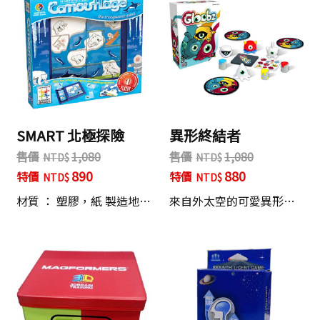
SMART 北極探險
異形終結者
售價
1,080
售價
1,080
890
880
特價
特價
材質 ： 塑膠，紙 製造地…
來自外太空的可愛異形…