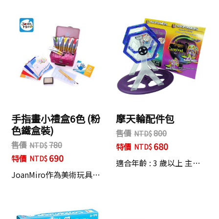
手指畫小禮盒6色 (粉
摩天輪配件包
色鐵盒裝)
售價
800
售價
780
680
特價
690
特價
適合年齡 : 3 歲以上 主…
JoanMiro作為美術玩具…