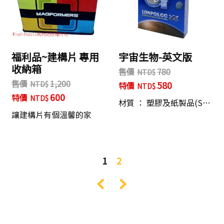
福利品~建構片 專用
宇宙生物-英文版
收納箱
售價
780
售價
1,200
580
特價
600
特價
材質 ： 塑膠及紙製品(S…
讓建構片有個溫馨的家
1
2