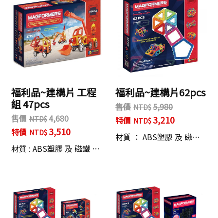
福利品~建構片 工程
福利品~建構片62pcs
組 47pcs
售價
5,980
售價
4,680
3,210
特價
3,510
特價
材質 ： ABS塑膠 及 磁…
材質 : ABS塑膠 及 磁鐵 …