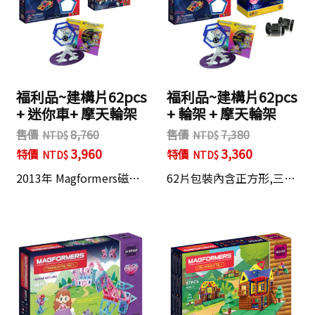
福利品~建構片62pcs
福利品~建構片62pcs
+ 迷你車+ 摩天輪架
+ 輪架 + 摩天輪架
售價
8,760
售價
7,380
3,960
3,360
特價
特價
2013年 Magformers磁…
62片包裝內含正方形,三…