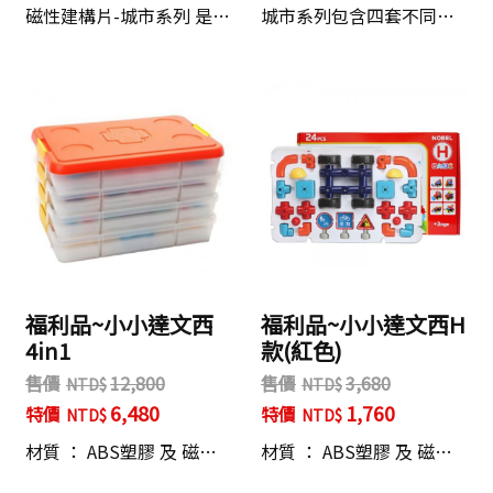
磁性建構片-城市系列 是…
城市系列包含四套不同…
福利品~小小達文西
福利品~小小達文西H
4in1
款(紅色)
售價
12,800
售價
3,680
6,480
1,760
特價
特價
材質 ： ABS塑膠 及 磁…
材質 ： ABS塑膠 及 磁…