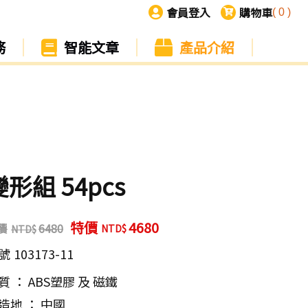
會員登入
購物車
(
0
)
務
智能文章
產品介紹
變形組 54pcs
特價
4680
價
6480
號
103173-11
質 ： ABS塑膠 及 磁鐵
造地 ： 中國