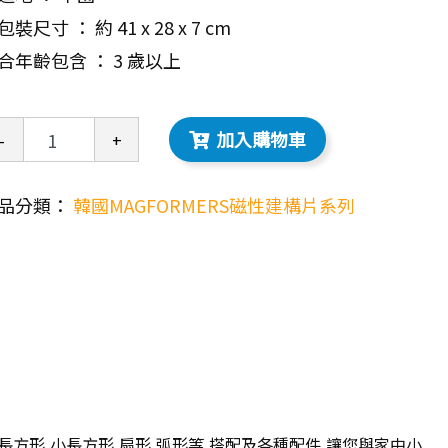
裝尺寸 ： 約 41 x 28 x 7 cm
合年齡包含 ： 3 歲以上
加入購物車
-
+
品分類：
韓國MAGFORMERS磁性建構片系列
長方形,小長方形,扇形,弧形等,搭配及各種配件,讓您與家中小