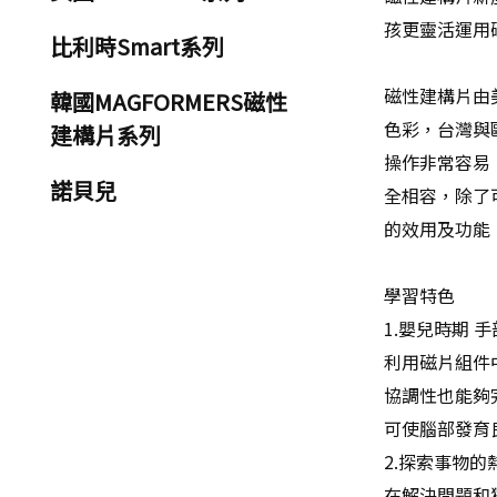
孩更靈活運用
比利時Smart系列
磁性建構片由
韓國MAGFORMERS磁性
色彩，台灣與
建構片系列
操作非常容易
諾貝兒
全相容，除了
的效用及功能
學習特色
1.嬰兒時期 
利用磁片組件
協調性也能夠
可使腦部發育
2.探索事物的
在解決問題和