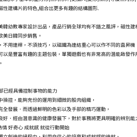
磁性建構片的特色,組合出更多有趣的結構圖形.
美韓幼教專家設計出品，產品行銷全球均有不錯之風評，磁性建構
歐美日韓同步銷售。
，不用連桿，不須技巧，以磁鐵為連結重心可以作不同的直昇機
可以是豐富有趣的主題包裝，單獨遊戲也有非常高的潛能啟發作
。
手部已經具備控制事物的能力
中操控，能夠充份的運用到細微的股肉組織，
完全發展．而透過鮮明的色彩以及手部的精巧運動，
良好．經由潛意識的健康發展下，對於事務將更具明確的辨別能
熱情 好奇心 成就感 就從行動開始
獨立創造的過程中，利用自信心的培育和成就感的造就，