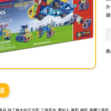
外包
適
產
述
品,除了基本的正方形,三角形外,更加入,菱形,梯形,等腰三角形,