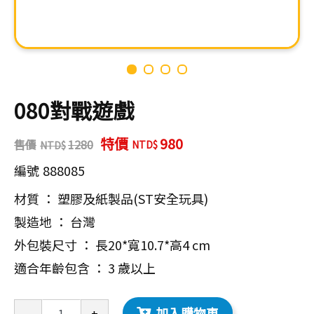
080對戰遊戲
特價
980
售價
1280
編號
888085
材質 ： 塑膠及紙製品(ST安全玩具)
製造地 ： 台灣
外包裝尺寸 ： 長20*寬10.7*高4 cm
適合年齡包含 ： 3 歲以上
加入購物車
-
+