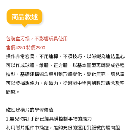
商品敘述
包裝盒污損，不影響玩具使用
售價
特價
4280
2900
操作非常容易，不用連桿，不須技巧，以磁鐵為連結重心
可以作成球體、錐體、正方體，以基本圖型再轉變成各種
造型，基礎建構觀念導引到形體變化，變化無窮，讓兒童
可以發揮想像力、創造力，從遊戲中學習到數理觀念及空
間感。
磁性建構片的學習價值
1.嬰兒時期 手部已經具備控制事物的能力
利用磁片組件中操控，能夠充份的運用到細微的股肉組