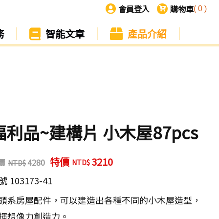
會員登入
購物車
(
0
)
務
智能文章
產品介紹
福利品~建構片 小木屋87pcs
特價
3210
價
4280
號
103173-41
頭系房屋配件，可以建造出各種不同的小木屋造型，
揮想像力創造力。