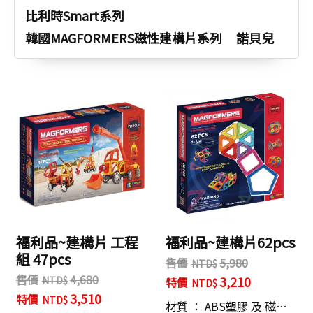
比利時Smart系列
韓國MAGFORMERS磁性建構片系列
諾貝兒
福利品~建構片 工程
福利品~建構片62pcs
組 47pcs
售價
5,980
售價
4,680
3,210
特價
3,510
特價
材質 ： ABS塑膠 及 磁…