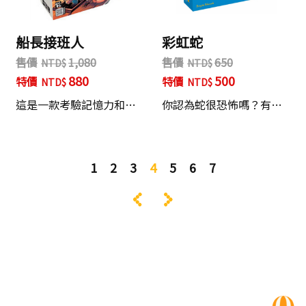
船長接班人
彩虹蛇
售價
1,080
售價
650
880
500
特價
特價
這是一款考驗記憶力和…
你認為蛇很恐怖嗎？有…
1
2
3
4
5
6
7