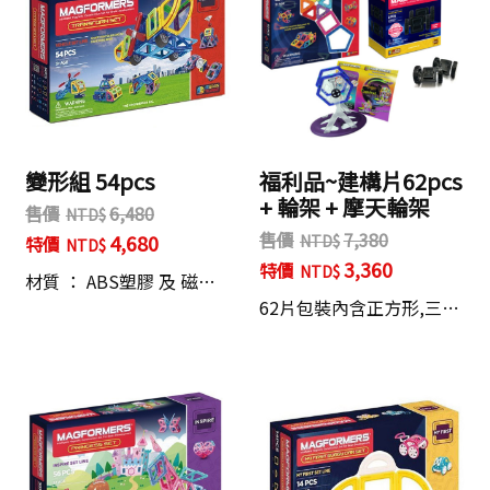
變形組 54pcs
福利品~建構片62pcs
+ 輪架 + 摩天輪架
售價
6,480
售價
7,380
4,680
特價
3,360
特價
材質 ： ABS塑膠 及 磁…
62片包裝內含正方形,三…