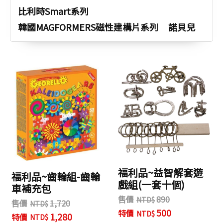
比利時Smart系列
韓國MAGFORMERS磁性建構片系列
諾貝兒
福利品~益智解套遊
福利品~齒輪組-齒輪
戲組(一套十個)
車補充包
售價
890
售價
1,720
500
特價
1,280
特價