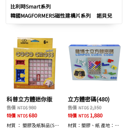
比利時Smart系列
韓國MAGFORMERS磁性建構片系列
諾貝兒
科普立方體迷你版
立方體密碼(480)
售價
980
售價
2,350
680
1,880
特價
特價
材質 ： 塑膠及紙製品(S…
材質：塑膠、紙 產地：…